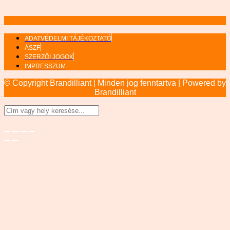
ADATVÉDELMI TÁJÉKOZTATÓ
ÁSZF
SZERZŐI JOGOK
IMPRESSZUM
© Copyright Brandilliant | Minden jog fenntartva | Powered by
Brandilliant