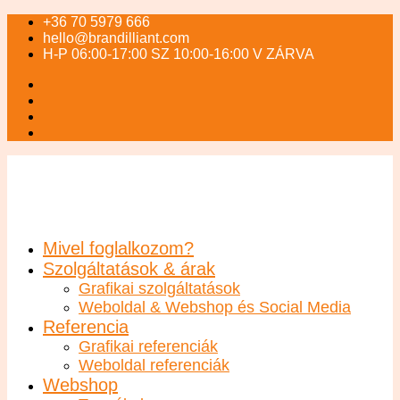
+36 70 5979 666
hello@brandilliant.com
H-P 06:00-17:00 SZ 10:00-16:00 V ZÁRVA
Mivel foglalkozom?
Szolgáltatások & árak
Grafikai szolgáltatások
Weboldal & Webshop és Social Media
Referencia
Grafikai referenciák
Weboldal referenciák
Webshop
Termékek
Fiókom
Kosár