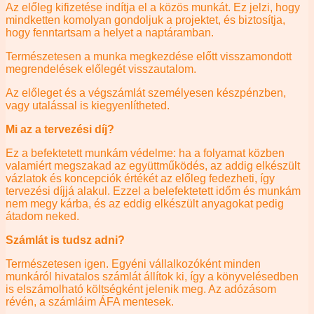
Az előleg kifizetése indítja el a közös munkát. Ez jelzi, hogy
mindketten komolyan gondoljuk a projektet, és biztosítja,
hogy fenntartsam a helyet a naptáramban.
Természetesen a munka megkezdése előtt visszamondott
megrendelések előlegét visszautalom.
Az előleget és a végszámlát személyesen készpénzben,
vagy utalással is kiegyenlítheted.
Mi az a tervezési díj?
Ez a befektetett munkám védelme: ha a folyamat közben
valamiért megszakad az együttműködés, az addig elkészült
vázlatok és koncepciók értékét az előleg fedezheti, így
tervezési díjjá alakul. Ezzel a belefektetett időm és munkám
nem megy kárba, és az eddig elkészült anyagokat pedig
átadom neked.
Számlát is tudsz adni?
Természetesen igen. Egyéni vállalkozóként minden
munkáról hivatalos számlát állítok ki, így a könyvelésedben
is elszámolható költségként jelenik meg. Az adózásom
révén, a számláim ÁFA mentesek.