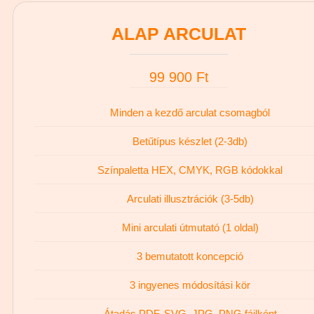
ALAP ARCULAT
99 900 Ft
Minden a kezdő arculat csomagból
Betűtípus készlet (2-3db)
Színpaletta HEX, CMYK, RGB kódokkal
Arculati illusztrációk (3-5db)
Mini arculati útmutató (1 oldal)
3 bemutatott koncepció
3 ingyenes módosítási kör
Átadás PDF, SVG, JPG, PNG fájlként