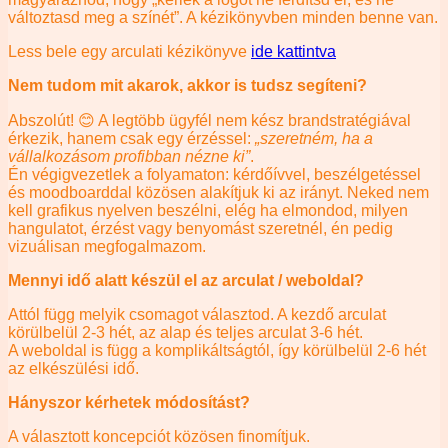
változtasd meg a színét”. A kézikönyvben minden benne van.
Less bele egy arculati kézikönyve
ide kattintva
Nem tudom mit akarok, akkor is tudsz segíteni?
Abszolút! 😊 A legtöbb ügyfél nem kész brandstratégiával
érkezik, hanem csak egy érzéssel:
„szeretném, ha a
vállalkozásom profibban nézne ki”
.
Én végigvezetlek a folyamaton: kérdőívvel, beszélgetéssel
és moodboarddal közösen alakítjuk ki az irányt. Neked nem
kell grafikus nyelven beszélni, elég ha elmondod, milyen
hangulatot, érzést vagy benyomást szeretnél, én pedig
vizuálisan megfogalmazom.
Mennyi idő alatt készül el az arculat / weboldal?
Attól függ melyik csomagot választod. A kezdő arculat
körülbelül 2-3 hét, az alap és teljes arculat 3-6 hét.
A weboldal is függ a komplikáltságtól, így körülbelül 2-6 hét
az elkészülési idő.
Hányszor kérhetek módosítást?
A választott koncepciót közösen finomítjuk.