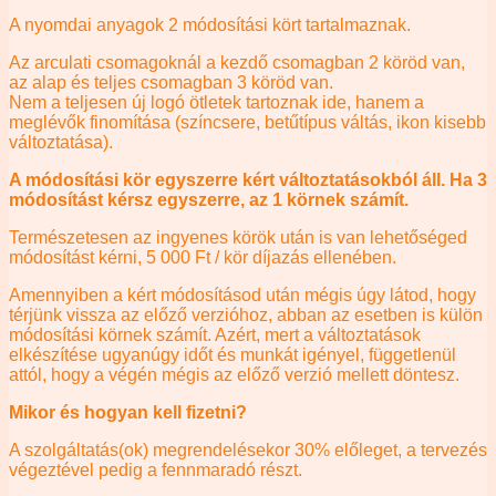
A nyomdai anyagok 2 módosítási kört tartalmaznak.
Az arculati csomagoknál a kezdő csomagban 2 köröd van,
az alap és teljes csomagban 3 köröd van.
Nem a teljesen új logó ötletek tartoznak ide, hanem a
meglévők finomítása (színcsere, betűtípus váltás, ikon kisebb
változtatása).
A módosítási kör egyszerre kért változtatásokból áll. Ha 3
módosítást kérsz egyszerre, az 1 körnek számít.
Természetesen az ingyenes körök után is van lehetőséged
módosítást kérni, 5 000 Ft / kör díjazás ellenében.
Amennyiben a kért módosításod után mégis úgy látod, hogy
térjünk vissza az előző verzióhoz, abban az esetben is külön
módosítási körnek számít. Azért, mert a változtatások
elkészítése ugyanúgy időt és munkát igényel, függetlenül
attól, hogy a végén mégis az előző verzió mellett döntesz.
Mikor és hogyan kell fizetni?
A szolgáltatás(ok) megrendelésekor 30% előleget, a tervezés
végeztével pedig a fennmaradó részt.