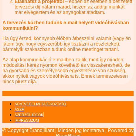
Elállhatsz a projekttől
– ebben az esetben a befizetett
tervezési díj nálam marad, hiszen az addigi munkát
már elvégeztem és az anyagokat átadtam.
A tervezés közben tudunk e-mail helyett videóhívásban
kommunikálni?
Ha úgy érzed, könnyebb élőben átbeszélni valamit (vagy én
látom úgy, hogy egyszerűbb így tisztázni a részleteket),
bármelyik szakaszban tudunk online meetinget tartani.
Az alap kommunikáció e-mailben zajlik, mert így minden
módosítási kérés nyomon követhető és visszakereshető, de
ha gyorsabb és személyesebb egyeztetésre van szükség,
akkor nyitott vagyok videóhívásra is. Ennek természetesen
nincs plusz díja.
ADATVÉDELMI TÁJÉKOZTATÓ
ÁSZF
SZERZŐI JOGOK
IMPRESSZUM
© Copyright Brandilliant | Minden jog fenntartva | Powered by
Brandilliant