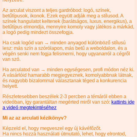
Az arculat viszont a teljes gardróbod: logó, színek,
betűtípusok, ikonok. Ezek együtt adják meg a stílusod. A
színek hangulatot keltenek (barátságos, luxus, energikus), a
betűtípus elmondja, mennyire komoly vagy játékos a márkád,
a logó pedig mindezt összefogja.
Ha csak logód van → minden anyagod különböző stílusú
lesz: más szín a szórólapon, más betű a weboldalon, és a
végén senki nem fogja felismerni, hogy ugyanarról a cégről
van szó.
Ha arculatod van → minden egységesen, profi módon néz ki.
A vásárlóid hamarabb megjegyeznek, komolyabbnak látnak,
és nagyobb bizalommal választanak téged a konkurencia
helyett.
Részletesebben beszélek 2-3 percben a témáról ebben a
videóban, így garantáltan megérted miről van szó:
kattints ide
a videó megtekintéséhez
Mi az az arculati kézikönyv?
Képzeld el, hogy megveszel egy új kávéfőzőt.
Ha nincs hozzá használati útmutató, lehet, hogy elrontod,