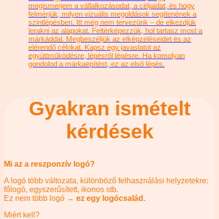
megismerjem a vállalkozásodat, a céljaidat, és hogy
felmérjük, milyen vizuális megoldások segítenének a
szintlépésben. Itt még nem tervezünk – de elkezdjük
lerakni az alapokat. Feltérképezzük, hol tartasz most a
márkáddal. Megbeszéljük az elképzeléseidet és az
elérendő célokat. Kapsz egy javaslatot az
együttműködésre, lépésről lépésre. Ha komolyan
gondolod a márkaépítést, ez az első lépés.
Gyakran ismételt
kérdések
Mi az a reszponzív logó?
A logó több változata, különböző felhasználási helyzetekre:
főlogó, egyszerűsített, ikonos stb.
Ez nem több logó →
ez egy logócsalád.
Miért kell?