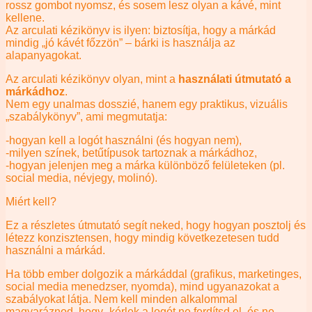
rossz gombot nyomsz, és sosem lesz olyan a kávé, mint
kellene.
Az arculati kézikönyv is ilyen: biztosítja, hogy a márkád
mindig „jó kávét főzzön” – bárki is használja az
alapanyagokat.
Az arculati kézikönyv olyan, mint a
használati útmutató a
márkádhoz
.
Nem egy unalmas dosszié, hanem egy praktikus, vizuális
„szabálykönyv”, ami megmutatja:
-hogyan kell a logót használni (és hogyan nem),
-milyen színek, betűtípusok tartoznak a márkádhoz,
-hogyan jelenjen meg a márka különböző felületeken (pl.
social media, névjegy, molinó).
Miért kell?
Ez a részletes útmutató segít neked, hogy hogyan posztolj és
létezz konzisztensen, hogy mindig következetesen tudd
használni a márkád.
Ha több ember dolgozik a márkáddal (grafikus, marketinges,
social media menedzser, nyomda), mind ugyanazokat a
szabályokat látja. Nem kell minden alkalommal
magyaráznod, hogy „kérlek a logót ne ferdítsd el, és ne