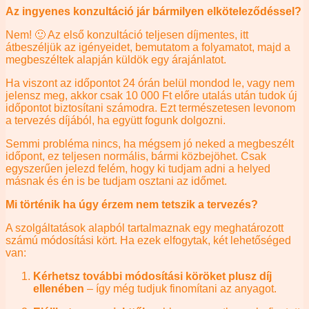
Az ingyenes konzultáció jár bármilyen elköteleződéssel?
Nem! 🙂 Az első konzultáció teljesen díjmentes, itt
átbeszéljük az igényeidet, bemutatom a folyamatot, majd a
megbeszéltek alapján küldök egy árajánlatot.
Ha viszont az időpontot 24 órán belül mondod le, vagy nem
jelensz meg, akkor csak 10 000 Ft előre utalás után tudok új
időpontot biztosítani számodra. Ezt természetesen levonom
a tervezés díjából, ha együtt fogunk dolgozni.
Semmi probléma nincs, ha mégsem jó neked a megbeszélt
időpont, ez teljesen normális, bármi közbejöhet. Csak
egyszerűen jelezd felém, hogy ki tudjam adni a helyed
másnak és én is be tudjam osztani az időmet.
Mi történik ha úgy érzem nem tetszik a tervezés?
A szolgáltatások alapból tartalmaznak egy meghatározott
számú módosítási kört. Ha ezek elfogytak, két lehetőséged
van:
Kérhetsz további módosítási köröket plusz díj
ellenében
– így még tudjuk finomítani az anyagot.