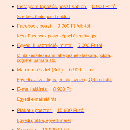
Instagram lapozós poszt sablon
8 900 Ft-tól
Szerkeszthető poszt sablon
Facebook poszt
9 900 Ft /db-tól
Kész Facebook poszt képpel és szöveggel
Egyedi illusztráció, minta
5 000 Ft-tól
Minta készítése ami ráhelyezhető táskára, pólóra,
bögrére, párnára stb.
Matrica készlet (3db)
6 900 Ft-tól
Egyedi alakzat, figura, minta, szöveg, QR kód stb.
E-mail aláírás
8 900 Ft
Egyedi e-mail aláírás
Plakát / poszter
15 900 Ft-tól
Egyedi grafika, egyedi méret
Szórólap
12 900 Ft-tól