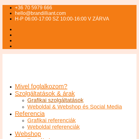
+36 70 5979 666
hello@brandilliant.com
H-P 06:00-17:00 SZ 10:00-16:00 V ZÁRVA
Mivel foglalkozom?
Szolgáltatások & árak
Grafikai szolgáltatások
Weboldal & Webshop és Social Media
Referencia
Grafikai referenciák
Weboldal referenciák
Webshop