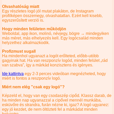
Olvashatóság miatt
Egy részletes logó jól mutat plakáton, de Instagram
profilképen összemegy, olvashatatlan. Ezért kell kisebb,
egyszerűsített verzió is.
Hogy minden felületen működjön
Weboldal, app ikon, molinó, névjegy, bögre → mindegyiken
más méret, más elhelyezés kell. Egy logócsalád minden
helyzethez alkalmazkodik.
Profizmust sugall
Ha mindenhol ugyanazt a logót erőlteted, előbb-utóbb
gagyinak hat. Ha van reszponzív logód, minden felület „rád
van szabva”, így a márkád konzisztens és igényes.
Ide kattintva
egy 2-3 perces videóban megnézheted, hogy
miért is fontos a reszponzív logó.
Miért nem elég "csak egy logó"?
Képzeld el, hogy van egy csodaszép cipőd. Klassz darab, de
ha minden nap ugyanazzal a cipővel mennél munkába,
esküvőre és strandra, furán nézne ki, igaz? A logó ugyanez:
egy jó kezdet, de nem öltözteti fel a márkádat minden
helyzetre.