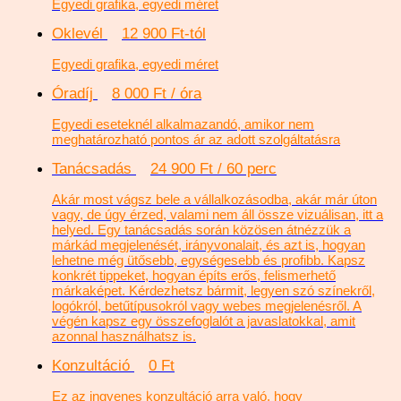
Egyedi grafika, egyedi méret
Oklevél
12 900 Ft-tól
Egyedi grafika, egyedi méret
Óradíj
8 000 Ft / óra
Egyedi eseteknél alkalmazandó, amikor nem
meghatározható pontos ár az adott szolgáltatásra
Tanácsadás
24 900 Ft / 60 perc
Akár most vágsz bele a vállalkozásodba, akár már úton
vagy, de úgy érzed, valami nem áll össze vizuálisan, itt a
helyed. Egy tanácsadás során közösen átnézzük a
márkád megjelenését, irányvonalait, és azt is, hogyan
lehetne még ütősebb, egységesebb és profibb. Kapsz
konkrét tippeket, hogyan építs erős, felismerhető
márkaképet. Kérdezhetsz bármit, legyen szó színekről,
logókról, betűtípusokról vagy webes megjelenésről. A
végén kapsz egy összefoglalót a javaslatokkal, amit
azonnal használhatsz is.
Konzultáció
0 Ft
Ez az ingyenes konzultáció arra való, hogy